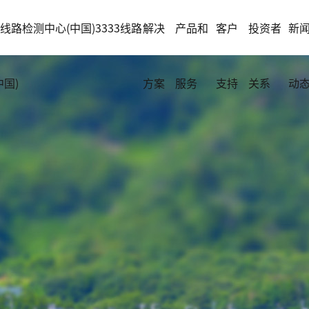
33线路检测中心(中国)3333线路
解决
产品和
客户
投资者
新
中国)
方案
服务
支持
关系
动