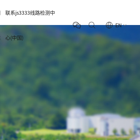
闻
联系js3333线路检测中
EN
态
心(中国)