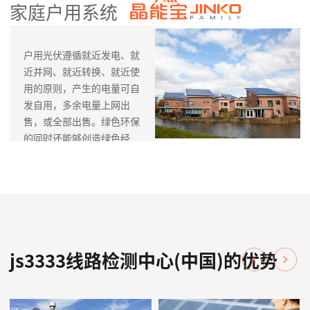
家庭户用系统
户用光伏遵循就近发电、就
近并网、就近转换、就近使
用的原则，产生的电量可自
发自用，多余电量上网出
售，或全部出售。绿色环保
的同时还能够创造绿色经
济。
js3333线路检测中心(中国)
科技作为一个全国性户用平
台，公司通过自主开发以及
与各地区有实力的市场伙伴
合作开发等模式，为终端家
js3333线路检测中心(中国)的优势
庭用户提供系统勘测、选
型、设计、安装、并网、运
营维护等全方位一条龙服