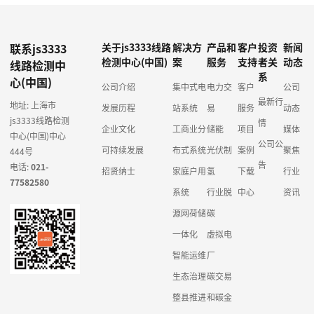
联系js3333
关于js3333线路
解决方
产品和
客户
投资
新闻
检测中心(中国)
案
服务
支持
者关
动态
线路检测中
系
心(中国)
公司介绍
集中式电
电力交
客户
公司
最新行
地址: 上海市
发展历程
站系统
易
服务
动态
js3333线路检测
情
企业文化
工商业分
储能
项目
媒体
中心(中国)中心
公司公
可持续发展
布式系统
光伏制
案例
聚焦
444号
告
电话:
021-
招贤纳士
家庭户用
氢
下载
行业
77582580
系统
行业脱
中心
资讯
源网荷储
碳
一体化
虚拟电
智能运维
厂
生态治理
碳交易
整县推进
和碳金